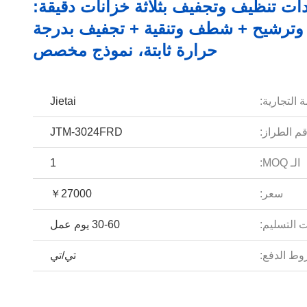
ات تنظيف وتجفيف بثلاثة خزانات دقيقة:
وترشيح + شطف وتنقية + تجفيف بدرجة
حرارة ثابتة، نموذج مخصص
 التجارية:
Jietai
م الطراز:
JTM-3024FRD
الـ MOQ:
1
سعر:
￥27000
 التسليم:
30-60 يوم عمل
ط الدفع:
تي/تي