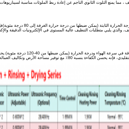
ا يمنع التلوث الثانوي الناجم عن إعادة ربط الملوثات.مناسبة لسيناريوهات الح
يدعم الشطف بالماء النقي/الماء غير ال
يف، والذي يلبي متطلبات التنظيف عالية المستوى في الإلكترونيات الدقيقة وا
نسبة 80٪ مع توفير مساحة الأرض وتكاليف العمالة.