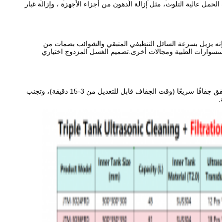
مل عالية التلوث، مثل إزالة الدهون من أجزاء الأجهزة ، وإزالة غبار
متأين، ومجهز بنظام تحكم في درجة الحرارة الثابتة (يمكن ضبطها من درجة حرارة الغرفة إلى 80 درجة مئوية)فإنه يزيل بسرعة السائل التنظيفي المتبقي والشوائب بصمات من
لإكسسوارات الطبية ومجالات أخرى.تصميم الغسل المزدوج اختياري
اعتمادا على تكنولوجيا تجفيف الدورة الهوائية الساخنة ، يمكن التحكم بدقة في سرعة الهواء ودرجة الحرارة (يمكن ضبطها من 40-120 درجة مئوية).يحقق جفافًا سريعًا (وقت الجفاف قابل للتعديل من 3-15 دقيقة)، وتجنب