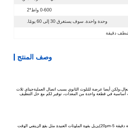
0-600 واط*2
وحدة واحدة. سوف يستغرق 30 إلى 60 يومًا.
وشطف دقيقة
وصف المنتج
عال،ولكن أيضا عرضة للتلوث الثانوي بسبب اتصال العمليةجيتاي ثلاث
ت أساسية في قطعة واحدة من المعدات، توفير لكم مع حل التنظيف
اعتماداً على تردد الموجات فوق الصوتية القابل للتعديل يتراوح بين 28-130kHz، جنباً إلى جنب مع نظام تصفية دائري عالي الكفاءة (مجهز بعناصر تصفية دقيقة 5-20μm)يزيل بقوة الملوثات العنيدة مثل بقع الزيتفي الوقت