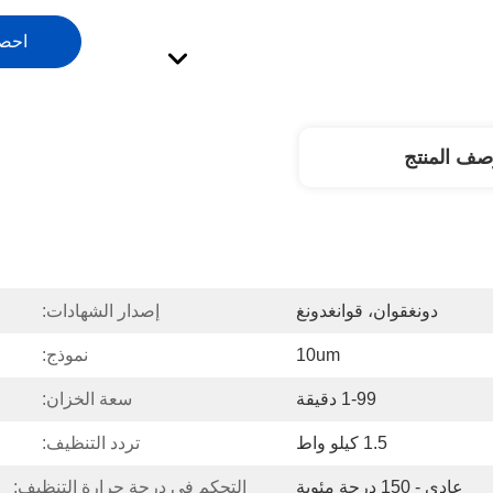
احص
صف المنتج
دونغقوان، قوانغدونغ
إصدار الشهادات:
10um
نموذج:
1-99 دقيقة
سعة الخزان:
1.5 كيلو واط
تردد التنظيف:
عادي - 150 درجة مئوية
التحكم في درجة حرارة التنظيف: