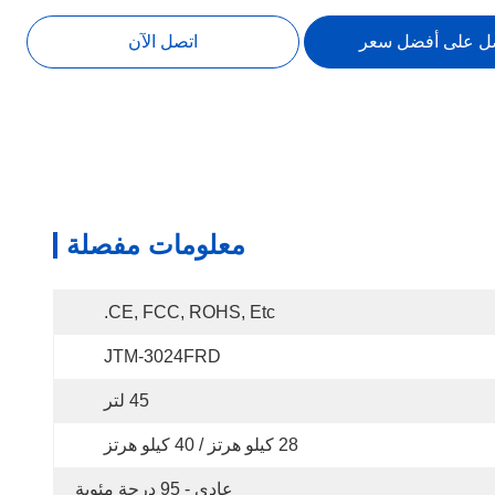
ل على أفضل سعر
اتصل الآن
معلومات مفصلة
CE, FCC, ROHS, Etc.
JTM-3024FRD
45 لتر
28 كيلو هرتز / 40 كيلو هرتز
عادي - 95 درجة مئوية