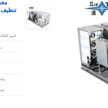
معد
تنظيف 
اسم العلامة
رق
وقت
شرو